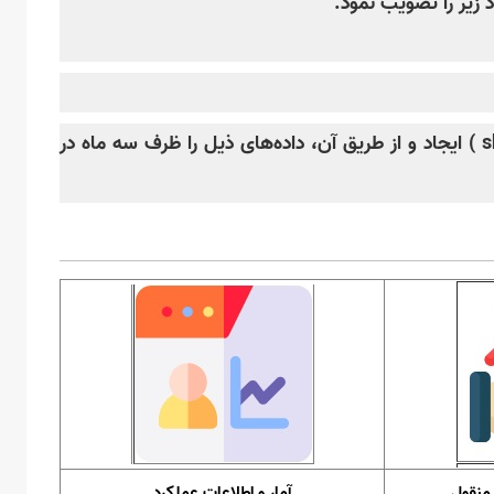
زیر را تصویب نمود.
بند۱ـ کلیه دستگاه‌های اجرایی مکلف‌اند زیر درگاه/وب‌سایت شفافیت را تحت دامنه رسمی دستگاه (ترجیحاً به نام . shafaf ) ایجاد و از طریق آن، داده‌های ذیل را ظرف سه ماه در
 منقول
آمار و اطلاعات عملکرد