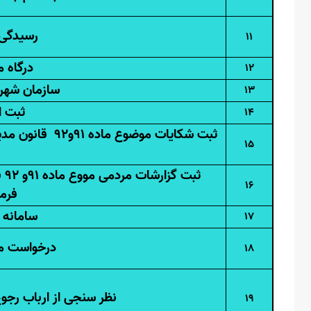
رسیدگی 
11
درگاه 
12
سازمان شهرد
13
ثبت ا
14
ثبت شکایات موض
15
ثبت گزارشات مردمی مووع ماده 91و
92
ق
16
فرما
سامانه 
17
درخواست ملا
18
نظر سنجی از ارباب رجوع (موضوع م
19