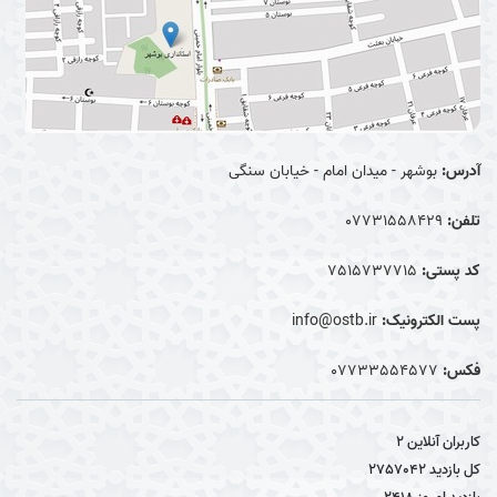
آدرس:
بوشهر - میدان امام - خیابان سنگی
تلفن:
07731558429
کد پستی:
7515737715
پست الکترونیک:
info@ostb.ir
فکس:
07733554577
کاربران آنلاین
2
کل بازدید
2757042