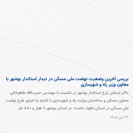
بررسی آخرین وضعیت نهضت ملی مسکن در دیدار استاندار بوشهر با
است
معاون وزیر راه و شهرسازی
مست
دکتر ارسلان زارع استاندار بوشهر در نشست با مهندس حبیب‌الله طاهرخانی
اجر
معاون مسکن و ساختمان وزارت راه و شهرسازی با اشاره به اجرای طرح نهضت
دکت
ملی مسکن در استان اظهار داشت: در استان بوشهر 11 هزار و 580 نفر
مجی
متقاضی موثر واجد تمامی شرایط این طرح بوده‌اند که تاکنون زمین مورد نیاز
بر 
23 تیر 1405
برای 10 هزار و 800 نفر تخصیص یافته است. بیش از 6700 نفر از این
در 
22 تیر 1405
متقاضیان در قالب گروه ساخت و بصورت شخصی اقدام به طی مراحل قانونی
اجت