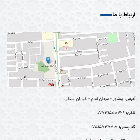
ارتباط با ما
آدرس:
بوشهر - میدان امام - خیابان سنگی
تلفن:
07731558429
کد پستی:
7515737715