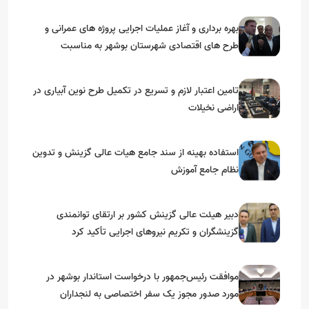
بهره برداری و آغاز عملیات اجرایی پروژه های عمرانی و
طرح های اقتصادی شهرستان بوشهر به مناسبت
گرامیداشت دهه مبارک فجر
تامین اعتبار لازم و تسریع در تکمیل طرح نوین آبیاری در
اراضی نخیلات
استفاده بهینه از سند جامع هیات عالی گزینش و‌ تدوین
نظام جامع آموزش
دبیر هیئت عالی گزینش کشور بر ارتقای توانمندی
گزینشگران و تکریم نیروهای اجرایی تأکید کرد
موافقت رئیس‌جمهور با درخواست استاندار بوشهر در
مورد صدور مجوز یک سفر اختصاصی به لنجداران