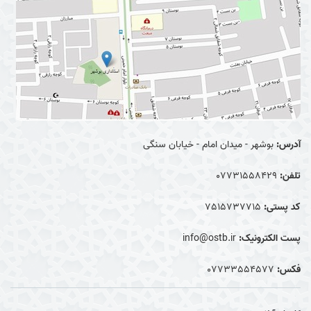
آدرس:
بوشهر - میدان امام - خیابان سنگی
تلفن:
07731558429
کد پستی:
7515737715
پست الکترونیک:
info@ostb.ir
فکس:
07733554577