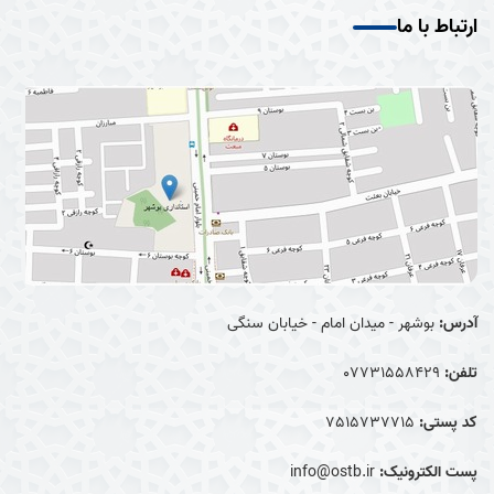
ارتباط با ما
آدرس:
بوشهر - میدان امام - خیابان سنگی
تلفن:
07731558429
کد پستی:
7515737715
پست الکترونیک:
info@ostb.ir