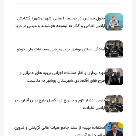
تحول بنیادین در توسعه فضایی شهر بوشهر؛ گشایش
اراضی نظامی و گذار به توسعه هوشمند و مبتنی بر دریا
آمادگی استان بوشهر برای میزبانی مسابقات ملی جودو
بهره برداری و آغاز عملیات اجرایی پروژه های عمرانی و
طرح های اقتصادی شهرستان بوشهر به مناسبت
گرامیداشت دهه مبارک فجر
تامین اعتبار لازم و تسریع در تکمیل طرح نوین آبیاری در
اراضی نخیلات
استفاده بهینه از سند جامع هیات عالی گزینش و‌ تدوین
نظام جامع آموزش