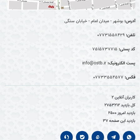
آدرس:
بوشهر - میدان امام - خیابان سنگی
تلفن:
07731558429
کد پستی:
7515737715
پست الکترونیک:
info@ostb.ir
فکس:
07733554577
کاربران آنلاین
2
کل بازدید
2753212
بازدید امروز
2500
بازدید این صفحه
37