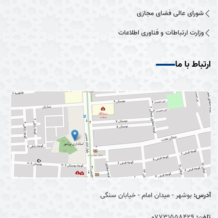
شورای عالی فضای مجازی
وزارت ارتباطات و فناوری اطلاعات
ارتباط با ما
آدرس:
بوشهر - میدان امام - خیابان سنگی
تلفن:
07731558429