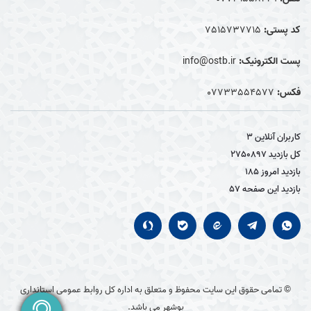
کد پستی:
7515737715
پست الکترونیک:
info@ostb.ir
فکس:
07733554577
کاربران آنلاین
3
کل بازدید
2750897
بازدید امروز
185
بازدید این صفحه
57
© تمامی حقوق این سایت محفوظ و متعلق به اداره کل روابط عمومی استانداری
بوشهر می باشد.