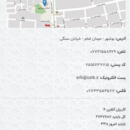
آدرس:
بوشهر - میدان امام - خیابان سنگی
تلفن:
07731558429
کد پستی:
7515737715
پست الکترونیک:
info@ostb.ir
فکس:
07733554577
کاربران آنلاین
4
کل بازدید
2747987
بازدید امروز
338