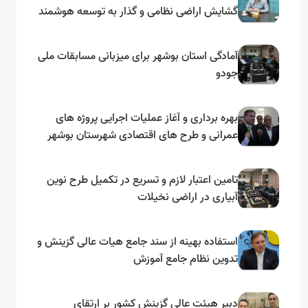
گشایش اراضی نظامی و گذار به توسعه هوشمند
و مبتنی بر دریا
آمادگی استان بوشهر برای میزبانی مسابقات ملی
جودو
بهره برداری و آغاز عملیات اجرایی پروژه های
عمرانی و طرح های اقتصادی شهرستان بوشهر
به مناسبت گرامیداشت دهه مبارک فجر
تامین اعتبار لازم و تسریع در تکمیل طرح نوین
آبیاری در اراضی نخیلات
استفاده بهینه از سند جامع هیات عالی گزینش و‌
تدوین نظام جامع آموزش
دبیر هیئت عالی گزینش کشور بر ارتقای