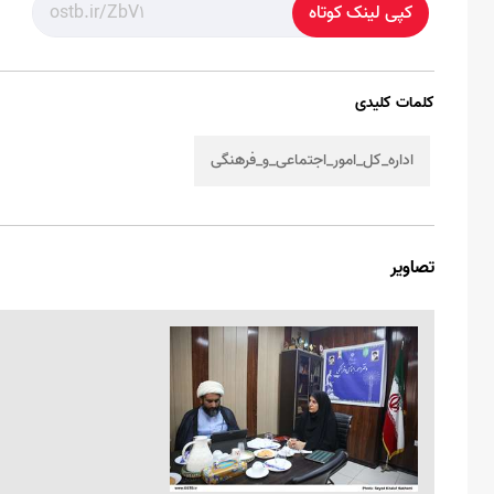
کپی لینک کوتاه
کلمات کلیدی
اداره_کل_امور_اجتماعی_و_فرهنگی
تصاویر