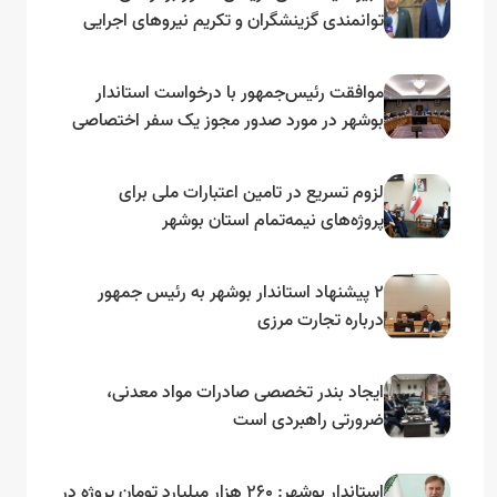
توانمندی گزینشگران و تکریم نیروهای اجرایی
تأکید کرد
موافقت رئیس‌جمهور با درخواست استاندار
بوشهر در مورد صدور مجوز یک سفر اختصاصی
به لنجداران استان‌های جنوبی
لزوم تسریع در تامین اعتبارات ملی برای
پروژه‌های نیمه‌تمام استان بوشهر
۲ پیشنهاد استاندار بوشهر به رئیس جمهور
درباره تجارت مرزی
ایجاد بندر تخصصی صادرات مواد معدنی،
ضرورتی راهبردی است
استاندار بوشهر: ۲۶۰ هزار میلیارد تومان پروژه در