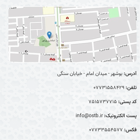
آدرس:
بوشهر - میدان امام - خیابان سنگی
تلفن:
07731558429
کد پستی:
7515737715
پست الکترونیک:
info@ostb.ir
فکس:
07733554577