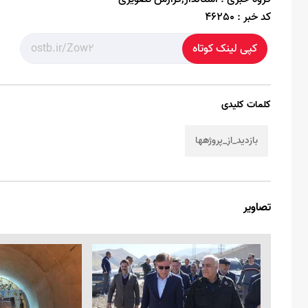
کد خبر :
46250
کپی لینک کوتاه
کلمات کلیدی
بازدید_از_پروژهها
تصاویر