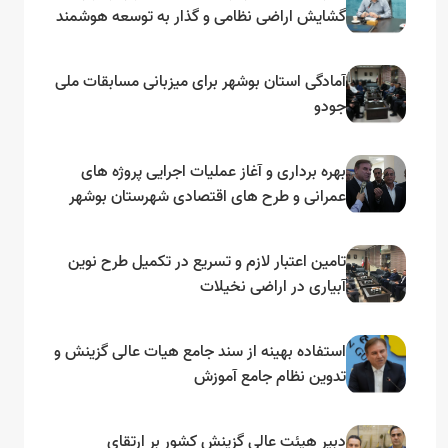
گشایش اراضی نظامی و گذار به توسعه هوشمند
و مبتنی بر دریا
آمادگی استان بوشهر برای میزبانی مسابقات ملی
جودو
بهره برداری و آغاز عملیات اجرایی پروژه های
عمرانی و طرح های اقتصادی شهرستان بوشهر
به مناسبت گرامیداشت دهه مبارک فجر
تامین اعتبار لازم و تسریع در تکمیل طرح نوین
آبیاری در اراضی نخیلات
استفاده بهینه از سند جامع هیات عالی گزینش و‌
تدوین نظام جامع آموزش
دبیر هیئت عالی گزینش کشور بر ارتقای