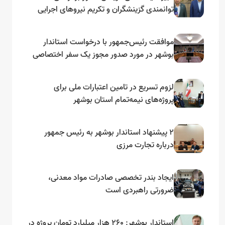
توانمندی گزینشگران و تکریم نیروهای اجرایی
تأکید کرد
موافقت رئیس‌جمهور با درخواست استاندار
بوشهر در مورد صدور مجوز یک سفر اختصاصی
به لنجداران استان‌های جنوبی
لزوم تسریع در تامین اعتبارات ملی برای
پروژه‌های نیمه‌تمام استان بوشهر
۲ پیشنهاد استاندار بوشهر به رئیس جمهور
درباره تجارت مرزی
ایجاد بندر تخصصی صادرات مواد معدنی،
ضرورتی راهبردی است
استاندار بوشهر: ۲۶۰ هزار میلیارد تومان پروژه در