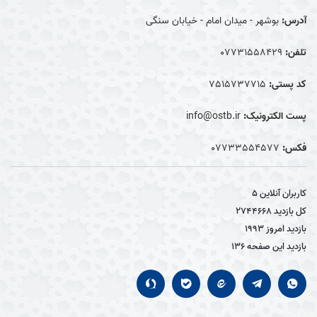
آدرس:
بوشهر - میدان امام - خیابان سنگی
تلفن:
07731558429
کد پستی:
7515737715
پست الکترونیک:
info@ostb.ir
فکس:
07733554577
کاربران آنلاین
5
کل بازدید
2744668
بازدید امروز
1993
بازدید این صفحه
136