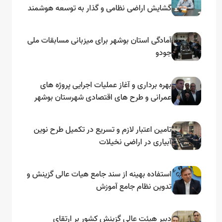
گشایش اراضی نظامی و گذار به توسعه هوشمند
و مبتنی بر دریا
آمادگی استان بوشهر برای میزبانی مسابقات ملی
جودو
بهره برداری و آغاز عملیات اجرایی پروژه های
عمرانی و طرح های اقتصادی شهرستان بوشهر
به مناسبت گرامیداشت دهه مبارک فجر
تامین اعتبار لازم و تسریع در تکمیل طرح نوین
آبیاری در اراضی نخیلات
استفاده بهینه از سند جامع هیات عالی گزینش و‌
تدوین نظام جامع آموزش
دبیر هیئت عالی گزینش کشور بر ارتقای