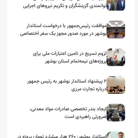
توانمندی گزینشگران و تکریم نیروهای اجرایی
تأکید کرد
موافقت رئیس‌جمهور با درخواست استاندار
بوشهر در مورد صدور مجوز یک سفر اختصاصی
به لنجداران استان‌های جنوبی
لزوم تسریع در تامین اعتبارات ملی برای
پروژه‌های نیمه‌تمام استان بوشهر
۲ پیشنهاد استاندار بوشهر به رئیس جمهور
درباره تجارت مرزی
ایجاد بندر تخصصی صادرات مواد معدنی،
ضرورتی راهبردی است
استاندار بوشهر: ۲۶۰ هزار میلیارد تومان پروژه در