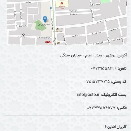
آدرس:
بوشهر - میدان امام - خیابان سنگی
تلفن:
07731558429
کد پستی:
7515737715
پست الکترونیک:
info@ostb.ir
فکس:
07733554577
کاربران آنلاین
6