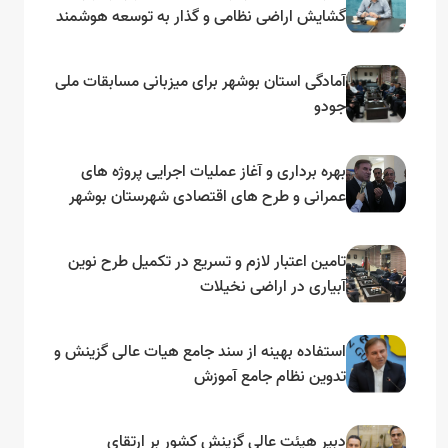
گشایش اراضی نظامی و گذار به توسعه هوشمند
و مبتنی بر دریا
آمادگی استان بوشهر برای میزبانی مسابقات ملی
جودو
بهره برداری و آغاز عملیات اجرایی پروژه های
عمرانی و طرح های اقتصادی شهرستان بوشهر
به مناسبت گرامیداشت دهه مبارک فجر
تامین اعتبار لازم و تسریع در تکمیل طرح نوین
آبیاری در اراضی نخیلات
استفاده بهینه از سند جامع هیات عالی گزینش و‌
تدوین نظام جامع آموزش
دبیر هیئت عالی گزینش کشور بر ارتقای