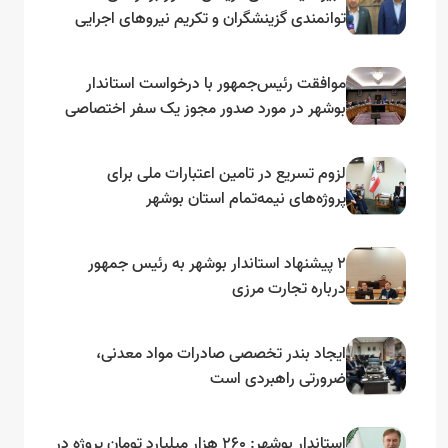
توانمندی گزینشگران و تکریم نیروهای اجرایی
تأکید کرد
موافقت رئیس‌جمهور با درخواست استاندار
بوشهر در مورد صدور مجوز یک سفر اختصاصی
به لنجداران استان‌های جنوبی
لزوم تسریع در تامین اعتبارات ملی برای
پروژه‌های نیمه‌تمام استان بوشهر
۲ پیشنهاد استاندار بوشهر به رئیس جمهور
درباره تجارت مرزی
ایجاد بندر تخصصی صادرات مواد معدنی،
ضرورتی راهبردی است
استاندار بوشهر: ۲۶۰ هزار میلیارد تومان پروژه در