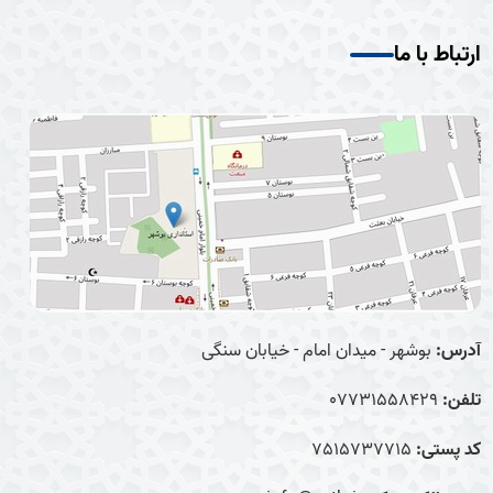
ارتباط با ما
آدرس:
بوشهر - میدان امام - خیابان سنگی
تلفن:
07731558429
کد پستی:
7515737715