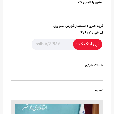
بوشهر را تامین کند.
گروه خبری :
استاندار,گزارش تصویری
کد خبر :
47927
کپی لینک کوتاه
کلمات کلیدی
تصاویر