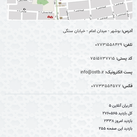
آدرس:
بوشهر - میدان امام - خیابان سنگی
تلفن:
07731558429
کد پستی:
7515737715
پست الکترونیک:
info@ostb.ir
فکس:
07733554577
کاربران آنلاین
5
کل بازدید
2760565
بازدید امروز
2338
بازدید این صفحه
255