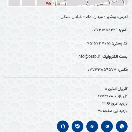
آدرس:
بوشهر - میدان امام - خیابان سنگی
تلفن:
07731558429
کد پستی:
7515737715
پست الکترونیک:
info@ostb.ir
فکس:
07733554577
کاربران آنلاین
8
کل بازدید
2752978
بازدید امروز
2266
بازدید این صفحه
70