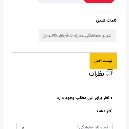
کلمات کلیدی
شورای_هماهنگی_مبارزه_با_قاچاق_کالا_و_ارز
لیست اخبار
نظرات
0 نظر برای این مطلب وجود دارد
نظر دهید