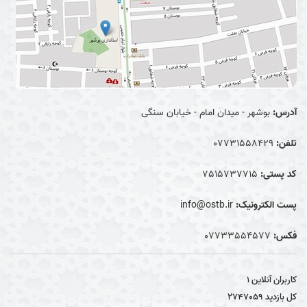
آدرس:
بوشهر - میدان امام - خیابان سنگی
تلفن:
07731558429
کد پستی:
7515737715
پست الکترونیک:
info@ostb.ir
فکس:
07733554577
کاربران آنلاین
1
کل بازدید
2747059