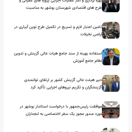
بهره برداری و آغاز عملیات اجرایی پروژه های عمرانی و
طرح های اقتصادی شهرستان بوشهر به مناسبت
گرامیداشت دهه مبارک فجر
تامین اعتبار لازم و تسریع در تکمیل طرح نوین آبیاری در
اراضی نخیلات
استفاده بهینه از سند جامع هیات عالی گزینش و‌ تدوین
نظام جامع آموزش
دبیر هیئت عالی گزینش کشور بر ارتقای توانمندی
گزینشگران و تکریم نیروهای اجرایی تأکید کرد
موافقت رئیس‌جمهور با درخواست استاندار بوشهر در
مورد صدور مجوز یک سفر اختصاصی به لنجداران
استان‌های جنوبی