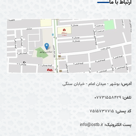
ارتباط با ما
آدرس:
بوشهر - میدان امام - خیابان سنگی
تلفن:
07731558429
کد پستی:
7515737715
پست الکترونیک:
info@ostb.ir