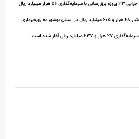
وی خاطر نشان کرد: همزمان با دهه مبارک فجر، افتتاح و عملیات اجرایی ۳۳ پروژه برق‌رسانی با سرمایه‌گذاری ۵۶ هزار میلیارد ریال
دکتر زارع تصریح کرد: در دهه فجر امسال، ۱۹ پروژه برق‌رسانی با اعتبار ۲۸ هزار و ۶۰۵ میلیارد ریال در استان بوشهر به بهره‌برداری