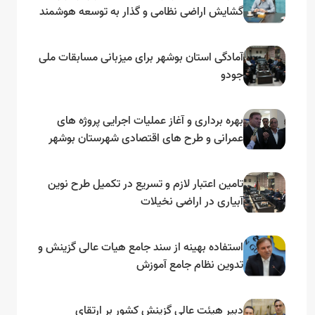
گشایش اراضی نظامی و گذار به توسعه هوشمند
و مبتنی بر دریا
آمادگی استان بوشهر برای میزبانی مسابقات ملی
جودو
بهره برداری و آغاز عملیات اجرایی پروژه های
عمرانی و طرح های اقتصادی شهرستان بوشهر
به مناسبت گرامیداشت دهه مبارک فجر
تامین اعتبار لازم و تسریع در تکمیل طرح نوین
آبیاری در اراضی نخیلات
استفاده بهینه از سند جامع هیات عالی گزینش و‌
تدوین نظام جامع آموزش
دبیر هیئت عالی گزینش کشور بر ارتقای