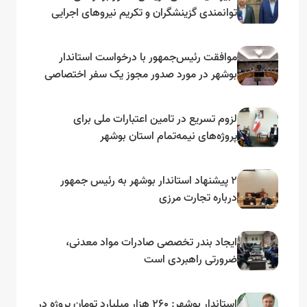
توانمندی گزینشگران و تکریم نیروهای اجرایی
تأکید کرد
موافقت رئیس‌جمهور با درخواست استاندار
بوشهر در مورد صدور مجوز یک سفر اختصاصی
به لنجداران استان‌های جنوبی
لزوم تسریع در تامین اعتبارات ملی برای
پروژه‌های نیمه‌تمام استان بوشهر
۲ پیشنهاد استاندار بوشهر به رئیس جمهور
درباره تجارت مرزی
ایجاد بندر تخصصی صادرات مواد معدنی،
ضرورتی راهبردی است
استاندار بوشهر: ۲۶۰ هزار میلیارد تومان پروژه در