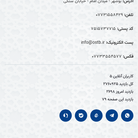
آدرس:
بوشهر - میدان امام - خیابان سنگی
تلفن:
07731558429
کد پستی:
7515737715
پست الکترونیک:
info@ostb.ir
فکس:
07733554577
کاربران آنلاین
5
کل بازدید
2760925
بازدید امروز
2698
بازدید این صفحه
79