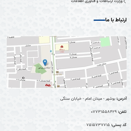
وزارت ارتباطات و فناوری اطلاعات
ارتباط با ما
آدرس:
بوشهر - میدان امام - خیابان سنگی
تلفن:
07731558429
کد پستی:
7515737715