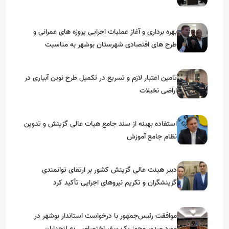
بهره برداری و آغاز عملیات اجرایی پروژه های عمرانی و
طرح های اقتصادی شهرستان بوشهر به مناسبت
گرامیداشت دهه مبارک فجر
تامین اعتبار لازم و تسریع در تکمیل طرح نوین آبیاری در
اراضی نخیلات
استفاده بهینه از سند جامع هیات عالی گزینش و‌ تدوین
نظام جامع آموزش
دبیر هیئت عالی گزینش کشور بر ارتقای توانمندی
گزینشگران و تکریم نیروهای اجرایی تأکید کرد
موافقت رئیس‌جمهور با درخواست استاندار بوشهر در
مورد صدور مجوز یک سفر اختصاصی به لنجداران