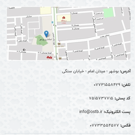
آدرس:
بوشهر - میدان امام - خیابان سنگی
تلفن:
07731558429
کد پستی:
7515737715
پست الکترونیک:
info@ostb.ir
فکس:
07733554577