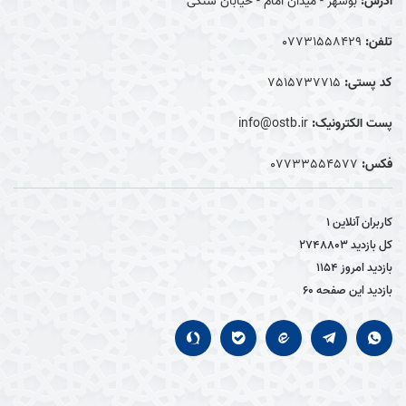
آدرس:
بوشهر - میدان امام - خیابان سنگی
تلفن:
07731558429
کد پستی:
7515737715
پست الکترونیک:
info@ostb.ir
فکس:
07733554577
کاربران آنلاین
1
کل بازدید
2748803
بازدید امروز
1154
بازدید این صفحه
60