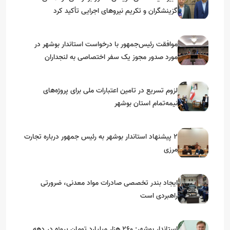
گزینشگران و تکریم نیروهای اجرایی تأکید کرد
موافقت رئیس‌جمهور با درخواست استاندار بوشهر در
مورد صدور مجوز یک سفر اختصاصی به لنجداران
استان‌های جنوبی
لزوم تسریع در تامین اعتبارات ملی برای پروژه‌های
نیمه‌تمام استان بوشهر
۲ پیشنهاد استاندار بوشهر به رئیس جمهور درباره تجارت
مرزی
ایجاد بندر تخصصی صادرات مواد معدنی، ضرورتی
راهبردی است
استاندار بوشهر: ۲۶۰ هزار میلیارد تومان پروژه در دهه