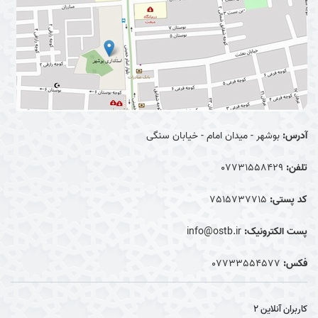
آدرس:
بوشهر - میدان امام - خیابان سنگی
تلفن:
07731558429
کد پستی:
7515737715
پست الکترونیک:
info@ostb.ir
فکس:
07733554577
کاربران آنلاین
2