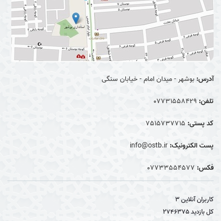
آدرس:
بوشهر - میدان امام - خیابان سنگی
تلفن:
07731558429
کد پستی:
7515737715
پست الکترونیک:
info@ostb.ir
فکس:
07733554577
کاربران آنلاین
3
کل بازدید
2746375