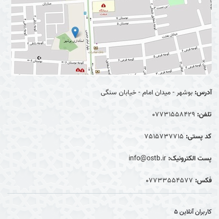
آدرس:
بوشهر - میدان امام - خیابان سنگی
تلفن:
07731558429
کد پستی:
7515737715
پست الکترونیک:
info@ostb.ir
فکس:
07733554577
کاربران آنلاین
5