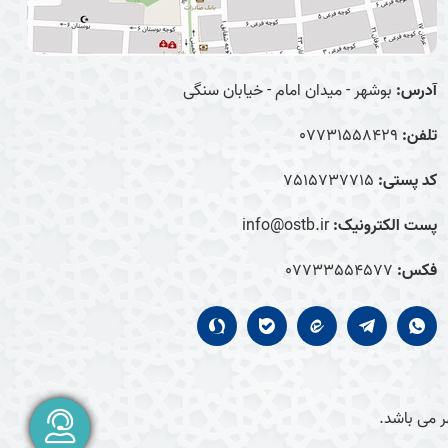
آدرس:
بوشهر - میدان امام - خیابان سنگی
تلفن:
07731558429
کد پستی:
7515737715
پست الکترونیک:
info@ostb.ir
فکس:
07733554577
 می باشد.