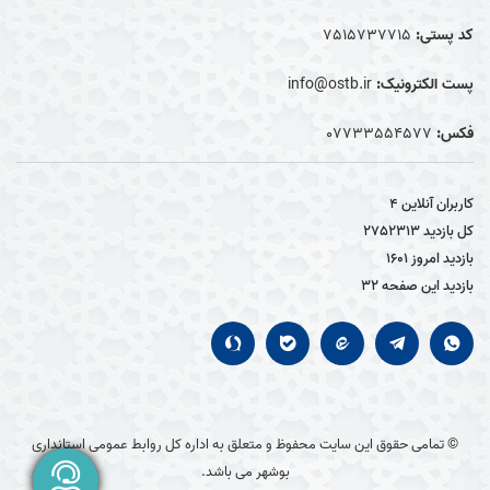
کد پستی:
7515737715
پست الکترونیک:
info@ostb.ir
فکس:
07733554577
کاربران آنلاین
4
کل بازدید
2752313
بازدید امروز
1601
بازدید این صفحه
32
© تمامی حقوق این سایت محفوظ و متعلق به اداره کل روابط عمومی استانداری
بوشهر می باشد.