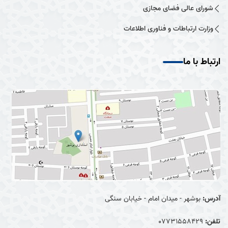
شورای عالی فضای مجازی
وزارت ارتباطات و فناوری اطلاعات
ارتباط با ما
آدرس:
بوشهر - میدان امام - خیابان سنگی
تلفن:
07731558429