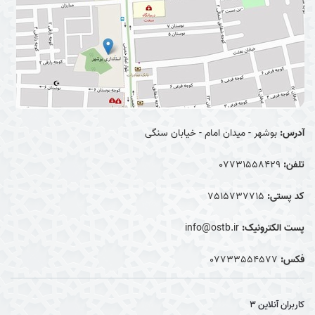
آدرس:
بوشهر - میدان امام - خیابان سنگی
تلفن:
07731558429
کد پستی:
7515737715
پست الکترونیک:
info@ostb.ir
فکس:
07733554577
کاربران آنلاین
3