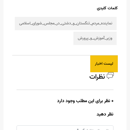
کلمات کلیدی
نماینده_مردم_تنگستان_و_دشتی_در_مجلس_شورای_اسلامی
وزیر_آموزش_و_پرورش
لیست اخبار
نظرات
0 نظر برای این مطلب وجود دارد
نظر دهید