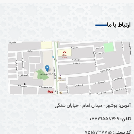
ارتباط با ما
آدرس:
بوشهر - میدان امام - خیابان سنگی
تلفن:
07731558429
کد پستی:
7515737715