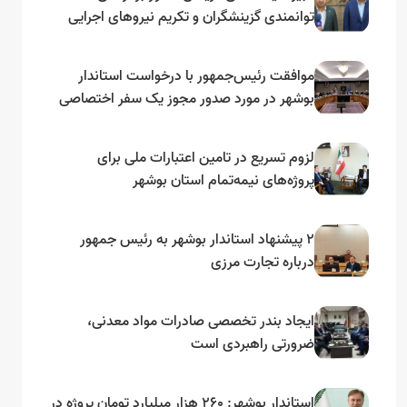
توانمندی گزینشگران و تکریم نیروهای اجرایی
تأکید کرد
موافقت رئیس‌جمهور با درخواست استاندار
بوشهر در مورد صدور مجوز یک سفر اختصاصی
به لنجداران استان‌های جنوبی
لزوم تسریع در تامین اعتبارات ملی برای
پروژه‌های نیمه‌تمام استان بوشهر
۲ پیشنهاد استاندار بوشهر به رئیس جمهور
درباره تجارت مرزی
ایجاد بندر تخصصی صادرات مواد معدنی،
ضرورتی راهبردی است
استاندار بوشهر: ۲۶۰ هزار میلیارد تومان پروژه در