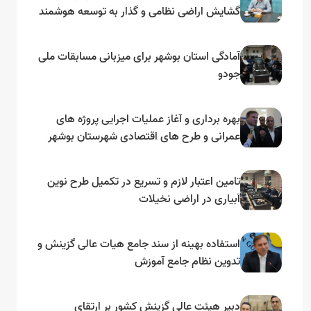
گشایش اراضی نظامی و گذار به توسعه هوشمند
و مبتنی بر دریا
آمادگی استان بوشهر برای میزبانی مسابقات ملی
جودو
بهره برداری و آغاز عملیات اجرایی پروژه های
عمرانی و طرح های اقتصادی شهرستان بوشهر
به مناسبت گرامیداشت دهه مبارک فجر
تامین اعتبار لازم و تسریع در تکمیل طرح نوین
آبیاری در اراضی نخیلات
استفاده بهینه از سند جامع هیات عالی گزینش و‌
تدوین نظام جامع آموزش
دبیر هیئت عالی گزینش کشور بر ارتقای