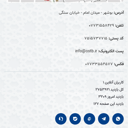
آدرس:
بوشهر - میدان امام - خیابان سنگی
تلفن:
07731558429
کد پستی:
7515737715
پست الکترونیک:
info@ostb.ir
فکس:
07733554577
کاربران آنلاین
1
کل بازدید
2753921
بازدید امروز
3209
بازدید این صفحه
127