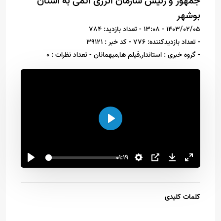
جمهور و رئیس سازمان انرژی اتمی به استان
بوشهر
1403/02/05 - 13:08
- تعداد بازدید: 784
- تعداد بازدیدکننده: 776
- کد خبر : 39121
- گروه خبری : استاندار,فیلم ها,میهمانان
- تعداد نظرات : 0
اجرا
01:19
کلمات کلیدی