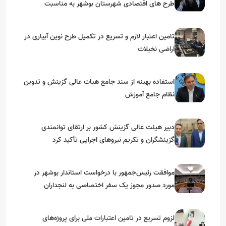
طرح های اقتصادی شهرستان بوشهر به مناسبت
گرامیداشت دهه مبارک فجر
تامین اعتبار لازم و تسریع در تکمیل طرح نوین آبیاری در
اراضی نخیلات
استفاده بهینه از سند جامع هیات عالی گزینش و‌ تدوین
نظام جامع آموزش
دبیر هیئت عالی گزینش کشور بر ارتقای توانمندی
گزینشگران و تکریم نیروهای اجرایی تأکید کرد
موافقت رئیس‌جمهور با درخواست استاندار بوشهر در
مورد صدور مجوز یک سفر اختصاصی به لنجداران
استان‌های جنوبی
لزوم تسریع در تامین اعتبارات ملی برای پروژه‌های