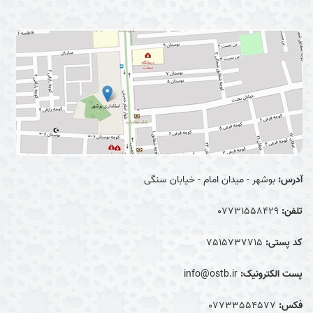
آدرس:
بوشهر - میدان امام - خیابان سنگی
تلفن:
07731558429
کد پستی:
7515737715
پست الکترونیک:
info@ostb.ir
فکس:
07733554577