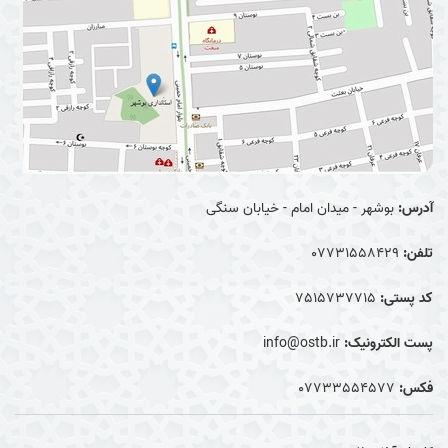
آدرس:
بوشهر - میدان امام - خیابان سنگی
تلفن:
07731558429
کد پستی:
7515737715
پست الکترونیک:
info@ostb.ir
فکس:
07733554577