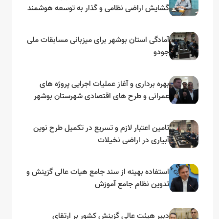
گشایش اراضی نظامی و گذار به توسعه هوشمند
و مبتنی بر دریا
آمادگی استان بوشهر برای میزبانی مسابقات ملی
جودو
بهره برداری و آغاز عملیات اجرایی پروژه های
عمرانی و طرح های اقتصادی شهرستان بوشهر
به مناسبت گرامیداشت دهه مبارک فجر
تامین اعتبار لازم و تسریع در تکمیل طرح نوین
آبیاری در اراضی نخیلات
استفاده بهینه از سند جامع هیات عالی گزینش و‌
تدوین نظام جامع آموزش
دبیر هیئت عالی گزینش کشور بر ارتقای