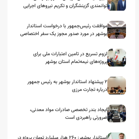
توانمندی گزینشگران و تکریم نیروهای اجرایی
تأکید کرد
موافقت رئیس‌جمهور با درخواست استاندار
بوشهر در مورد صدور مجوز یک سفر اختصاصی
به لنجداران استان‌های جنوبی
لزوم تسریع در تامین اعتبارات ملی برای
پروژه‌های نیمه‌تمام استان بوشهر
۲ پیشنهاد استاندار بوشهر به رئیس جمهور
درباره تجارت مرزی
ایجاد بندر تخصصی صادرات مواد معدنی،
ضرورتی راهبردی است
استاندار بوشهر: ۲۶۰ هزار میلیارد تومان پروژه در