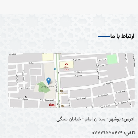
ارتباط با ما
آدرس:
بوشهر - میدان امام - خیابان سنگی
تلفن:
07731558429