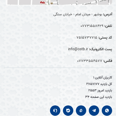
آدرس:
بوشهر - میدان امام - خیابان سنگی
تلفن:
07731558429
کد پستی:
7515737715
پست الکترونیک:
info@ostb.ir
فکس:
07733554577
کاربران آنلاین
1
کل بازدید
2757177
بازدید امروز
2553
بازدید این صفحه
34