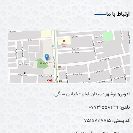
ارتباط با ما
آدرس:
بوشهر - میدان امام - خیابان سنگی
تلفن:
07731558429
کد پستی:
7515737715