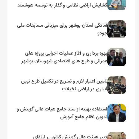
گشایش اراضی نظامی و گذار به توسعه هوشمند
و مبتنی بر دریا
آمادگی استان بوشهر برای میزبانی مسابقات ملی
جودو
بهره برداری و آغاز عملیات اجرایی پروژه های
عمرانی و طرح های اقتصادی شهرستان بوشهر
به مناسبت گرامیداشت دهه مبارک فجر
تامین اعتبار لازم و تسریع در تکمیل طرح نوین
آبیاری در اراضی نخیلات
استفاده بهینه از سند جامع هیات عالی گزینش و‌
تدوین نظام جامع آموزش
دبیر هیئت عالی گزینش کشور بر ارتقای