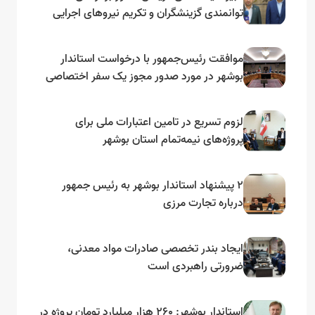
توانمندی گزینشگران و تکریم نیروهای اجرایی
تأکید کرد
موافقت رئیس‌جمهور با درخواست استاندار
بوشهر در مورد صدور مجوز یک سفر اختصاصی
به لنجداران استان‌های جنوبی
لزوم تسریع در تامین اعتبارات ملی برای
پروژه‌های نیمه‌تمام استان بوشهر
۲ پیشنهاد استاندار بوشهر به رئیس جمهور
درباره تجارت مرزی
ایجاد بندر تخصصی صادرات مواد معدنی،
ضرورتی راهبردی است
استاندار بوشهر: ۲۶۰ هزار میلیارد تومان پروژه در