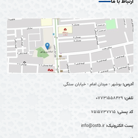
ارتباط با ما
آدرس:
بوشهر - میدان امام - خیابان سنگی
تلفن:
07731558429
کد پستی:
7515737715
پست الکترونیک:
info@ostb.ir