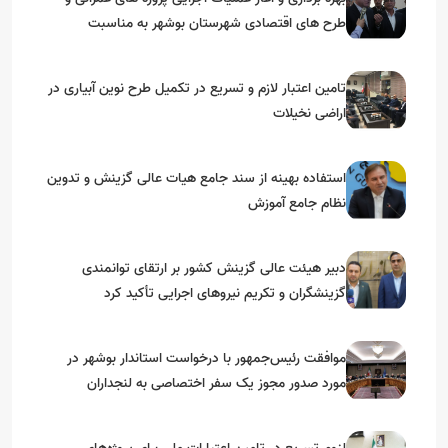
طرح های اقتصادی شهرستان بوشهر به مناسبت
گرامیداشت دهه مبارک فجر
تامین اعتبار لازم و تسریع در تکمیل طرح نوین آبیاری در
اراضی نخیلات
استفاده بهینه از سند جامع هیات عالی گزینش و‌ تدوین
نظام جامع آموزش
دبیر هیئت عالی گزینش کشور بر ارتقای توانمندی
گزینشگران و تکریم نیروهای اجرایی تأکید کرد
موافقت رئیس‌جمهور با درخواست استاندار بوشهر در
مورد صدور مجوز یک سفر اختصاصی به لنجداران
استان‌های جنوبی