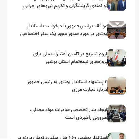
توانمندی گزینشگران و تکریم نیروهای اجرایی
تأکید کرد
موافقت رئیس‌جمهور با درخواست استاندار
بوشهر در مورد صدور مجوز یک سفر اختصاصی
به لنجداران استان‌های جنوبی
لزوم تسریع در تامین اعتبارات ملی برای
پروژه‌های نیمه‌تمام استان بوشهر
۲ پیشنهاد استاندار بوشهر به رئیس جمهور
درباره تجارت مرزی
ایجاد بندر تخصصی صادرات مواد معدنی،
ضرورتی راهبردی است
استاندار بوشهر: ۲۶۰ هزار میلیارد تومان پروژه در