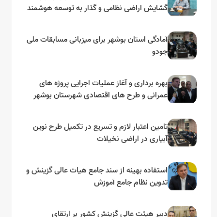
گشایش اراضی نظامی و گذار به توسعه هوشمند
و مبتنی بر دریا
آمادگی استان بوشهر برای میزبانی مسابقات ملی
جودو
بهره برداری و آغاز عملیات اجرایی پروژه های
عمرانی و طرح های اقتصادی شهرستان بوشهر
به مناسبت گرامیداشت دهه مبارک فجر
تامین اعتبار لازم و تسریع در تکمیل طرح نوین
آبیاری در اراضی نخیلات
استفاده بهینه از سند جامع هیات عالی گزینش و‌
تدوین نظام جامع آموزش
دبیر هیئت عالی گزینش کشور بر ارتقای