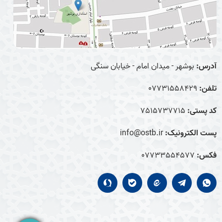
آدرس:
بوشهر - میدان امام - خیابان سنگی
تلفن:
07731558429
کد پستی:
7515737715
پست الکترونیک:
info@ostb.ir
فکس:
07733554577