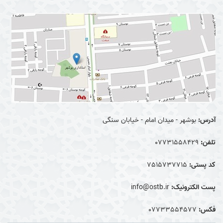
آدرس:
بوشهر - میدان امام - خیابان سنگی
تلفن:
07731558429
کد پستی:
7515737715
پست الکترونیک:
info@ostb.ir
فکس:
07733554577