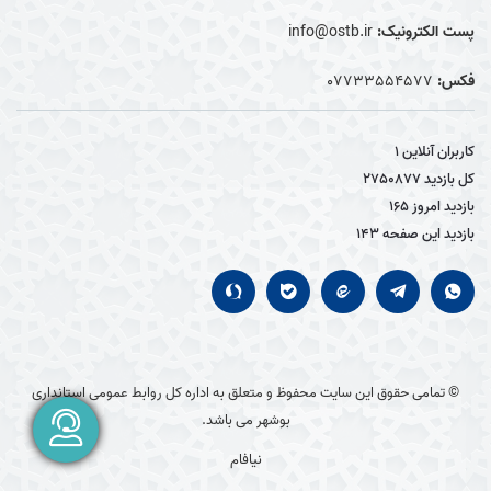
پست الکترونیک:
info@ostb.ir
فکس:
07733554577
کاربران آنلاین
1
کل بازدید
2750877
بازدید امروز
165
بازدید این صفحه
143
© تمامی حقوق این سایت محفوظ و متعلق به اداره کل روابط عمومی استانداری
بوشهر می باشد.
نیافام