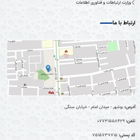
وزارت ارتباطات و فناوری اطلاعات
ارتباط با ما
آدرس:
بوشهر - میدان امام - خیابان سنگی
تلفن:
07731558429
کد پستی:
7515737715