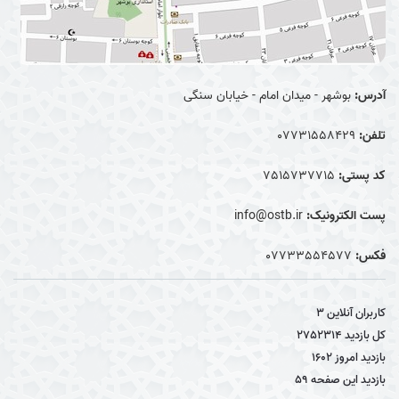
آدرس:
بوشهر - میدان امام - خیابان سنگی
تلفن:
07731558429
کد پستی:
7515737715
پست الکترونیک:
info@ostb.ir
فکس:
07733554577
کاربران آنلاین
3
کل بازدید
2752314
بازدید امروز
1602
بازدید این صفحه
59