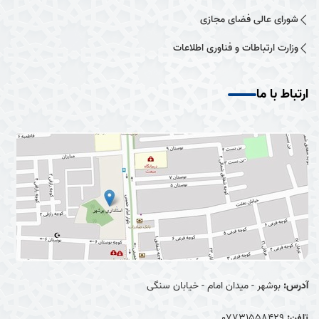
شورای عالی فضای مجازی
وزارت ارتباطات و فناوری اطلاعات
ارتباط با ما
آدرس:
بوشهر - میدان امام - خیابان سنگی
تلفن:
07731558429