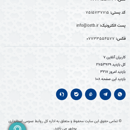
کد پستی:
7515737715
پست الکترونیک:
info@ostb.ir
فکس:
07733554577
کاربران آنلاین
7
کل بازدید
2753929
بازدید امروز
3217
بازدید این صفحه
108
© تمامی حقوق این سایت محفوظ و متعلق به اداره کل روابط عمومی استانداری
بوشهر می باشد.