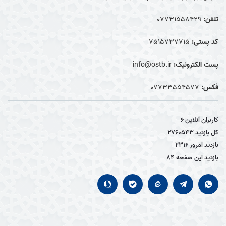
تلفن:
07731558429
کد پستی:
7515737715
پست الکترونیک:
info@ostb.ir
فکس:
07733554577
کاربران آنلاین
6
کل بازدید
2760543
بازدید امروز
2316
بازدید این صفحه
84