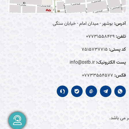
آدرس:
بوشهر - میدان امام - خیابان سنگی
تلفن:
07731558429
کد پستی:
7515737715
پست الکترونیک:
info@ostb.ir
فکس:
07733554577
 می باشد.