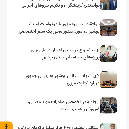
توانمندی گزینشگران و تکریم نیروهای اجرایی
تأکید کرد
موافقت رئیس‌جمهور با درخواست استاندار
بوشهر در مورد صدور مجوز یک سفر اختصاصی
به لنجداران استان‌های جنوبی
لزوم تسریع در تامین اعتبارات ملی برای
پروژه‌های نیمه‌تمام استان بوشهر
۲ پیشنهاد استاندار بوشهر به رئیس جمهور
درباره تجارت مرزی
ایجاد بندر تخصصی صادرات مواد معدنی،
ضرورتی راهبردی است
استاندار بوشهر: ۲۶۰ هزار میلیارد تومان پروژه در