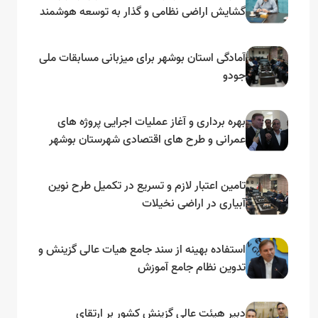
گشایش اراضی نظامی و گذار به توسعه هوشمند
و مبتنی بر دریا
آمادگی استان بوشهر برای میزبانی مسابقات ملی
جودو
بهره برداری و آغاز عملیات اجرایی پروژه های
عمرانی و طرح های اقتصادی شهرستان بوشهر
به مناسبت گرامیداشت دهه مبارک فجر
تامین اعتبار لازم و تسریع در تکمیل طرح نوین
آبیاری در اراضی نخیلات
استفاده بهینه از سند جامع هیات عالی گزینش و‌
تدوین نظام جامع آموزش
دبیر هیئت عالی گزینش کشور بر ارتقای