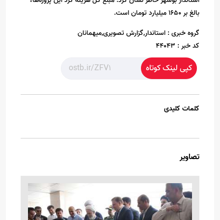
استاندار بوشهر خاطر نشان کرد: مبلغ کل هزینه کرد این پروژه‌ها،
بالغ بر ۱۶۵۰ میلیارد تومان است.
گروه خبری :
استاندار,گزارش تصویری,میهمانان
کد خبر :
44043
کپی لینک کوتاه
کلمات کلیدی
تصاویر