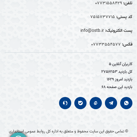
تلفن:
07731558429
کد پستی:
7515737715
پست الکترونیک:
info@ostb.ir
فکس:
07733554577
کاربران آنلاین
5
کل بازدید
2756253
بازدید امروز
1629
بازدید این صفحه
68
© تمامی حقوق این سایت محفوظ و متعلق به اداره کل روابط عمومی استانداری