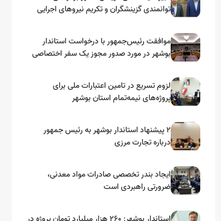
توانمندی گزینشگران و تکریم نیروهای اجرایی
تأکید کرد
موافقت رئیس‌جمهور با درخواست استاندار
بوشهر در مورد صدور مجوز یک سفر اختصاصی
به لنجداران استان‌های جنوبی
لزوم تسریع در تامین اعتبارات ملی برای
پروژه‌های نیمه‌تمام استان بوشهر
۲ پیشنهاد استاندار بوشهر به رئیس جمهور
درباره تجارت مرزی
ایجاد بندر تخصصی صادرات مواد معدنی،
ضرورتی راهبردی است
استاندار بوشهر: ۲۶۰ هزار میلیارد تومان پروژه در