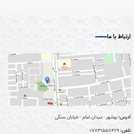
ارتباط با ما
آدرس:
بوشهر - میدان امام - خیابان سنگی
تلفن:
07731558429