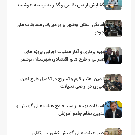
گشایش اراضی نظامی و گذار به توسعه هوشمند
و مبتنی بر دریا
آمادگی استان بوشهر برای میزبانی مسابقات ملی
جودو
بهره برداری و آغاز عملیات اجرایی پروژه های
عمرانی و طرح های اقتصادی شهرستان بوشهر
به مناسبت گرامیداشت دهه مبارک فجر
تامین اعتبار لازم و تسریع در تکمیل طرح نوین
آبیاری در اراضی نخیلات
استفاده بهینه از سند جامع هیات عالی گزینش و‌
تدوین نظام جامع آموزش
دبیر هیئت عالی گزینش کشور بر ارتقای