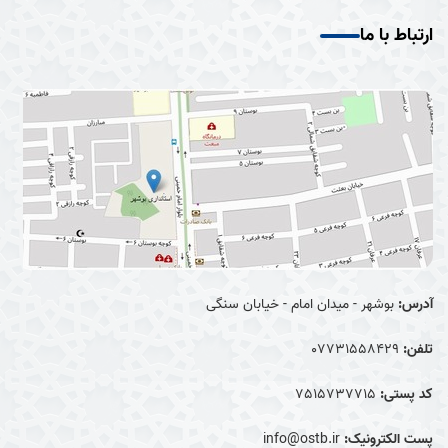
ارتباط با ما
آدرس:
بوشهر - میدان امام - خیابان سنگی
تلفن:
07731558429
کد پستی:
7515737715
پست الکترونیک:
info@ostb.ir