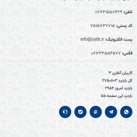
تلفن:
07731558429
کد پستی:
7515737715
پست الکترونیک:
info@ostb.ir
فکس:
07733554577
کاربران آنلاین
3
کل بازدید
2750603
بازدید امروز
2954
بازدید این صفحه
55